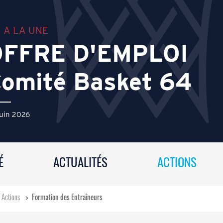
A LA UNE
A LA UNE
A LA UNE
A LA UNE
OFFRE D'EMPLOI
omité Basket 64
uillet 2026
juin 2026
uin 2026
ctobre 2024
É
ACTUALITÉS
ACTIONS
Actions
>
Formation des Entraîneurs