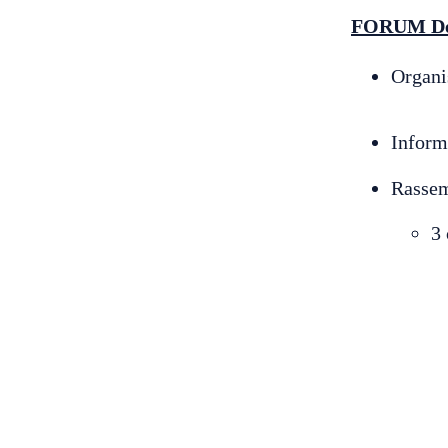
FORUM Dép
Organis
Inform
Rassem
3