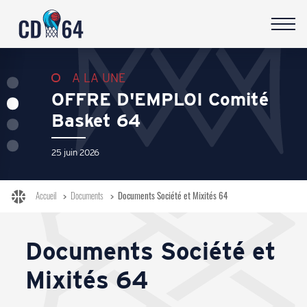
CONTACT
A LA UNE
A LA UNE
A LA UNE
A LA UNE
OFFRE D'EMPLOI Comité
Basket 64
10 juillet 2026
25 juin 2026
2 octobre 2024
9 juin 2026
sports_basketball
>
>
Documents Société et Mixités 64
Accueil
Documents
Documents Société et
Mixités 64